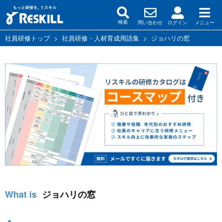
問い合わせ
ログイン
メニュー
検索
社員研修トップ
>
社員研修・人材育成用語集
>
ジョハリの窓
ジョハリの窓