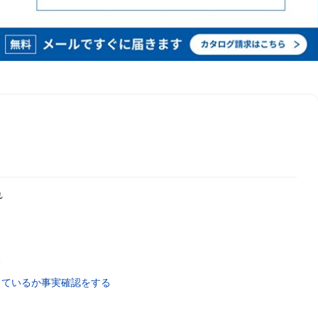
れ
る
っているか事実確認をする