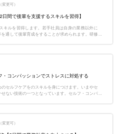
間（変更可）
【2日間で後輩を支援するスキルを習得】
スキルを習得します。若手社員は自身の業務以外に
等を通して後輩育成をすることが求められます。研修
ができる先輩社員になることを目指します。
ルフ・コンパッションでストレスに対処する
めのセルフケアをのスキルを身につけます。いまやセ
かせない技術の一つとなっています。セルフ・コンパ
るのと同じように、自分に優しさを向ける」ことを学
ためのリラクゼーションやコミュニケーションも身に
間（変更可）