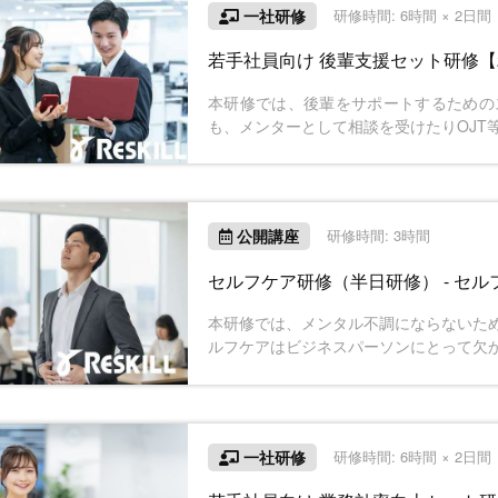
一社研修
研修時間: 6時間 × 2日
若手社員向け 後輩支援セット研修
本研修では、後輩をサポートするための
も、メンターとして相談を受けたりOJT
内では、2日間で後輩を適切に導くこと
公開講座
研修時間: 3時間
セルフケア研修（半日研修） - セ
本研修では、メンタル不調にならないた
ルフケアはビジネスパーソンにとって欠
ッションの考えを用いて、「他人に向け
び、実践していきます。ストレス緩和の
つけることができます。
一社研修
研修時間: 6時間 × 2日