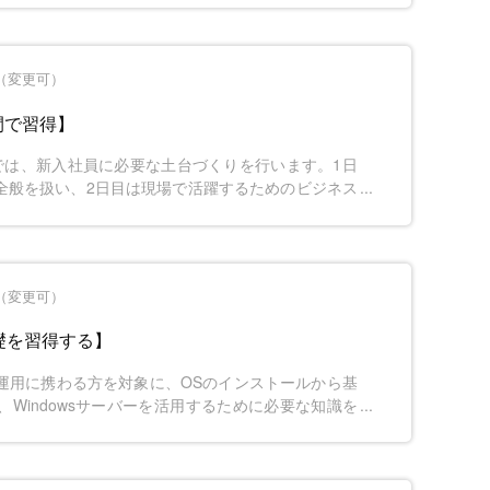
す。
間（変更可）
間で習得】
では、新入社員に必要な土台づくりを行います。1日
全般を扱い、2日目は現場で活躍するためのビジネス
を通して社会人と学生の違いを理解し、組織の一員と
とができる内容です。
間（変更可）
基礎を習得する】
築や運用に携わる方を対象に、OSのインストールから基
Windowsサーバーを活用するために必要な知識を