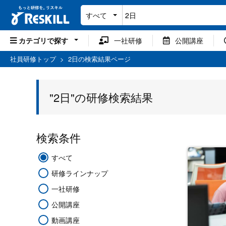
すべて
カテゴリで探す
一社研修
公開講座
社員研修トップ
>
2日の検索結果ページ
"2日"の研修検索結果
検索条件
すべて
研修ラインナップ
一社研修
公開講座
動画講座