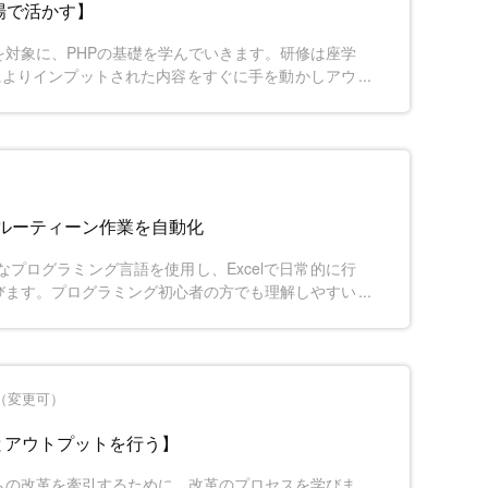
場で活かす】
を対象に、PHPの基礎を学んでいきます。研修は座学
によりインプットされた内容をすぐに手を動かしアウ
やすく効率よく学習することができます。
 2日でルーティーン作業を自動化
要なプログラミング言語を使用し、Excelで日常的に行
びます。プログラミング初心者の方でも理解しやすい
じて手を動かして実践的なスキルを身に付けることが
データ集計、報告書の自動生成など、Pythonを用いる
能となり、業務の効率化につながります。
間（変更可）
とアウトプットを行う】
ムの改革を牽引するために、改革のプロセスを学びま