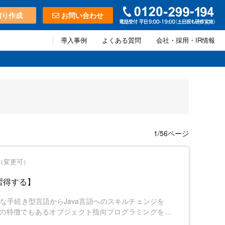
積り作成
お問い合わせ
導入事例
よくある質問
会社・採用・IR情報
1/56ページ
間（変更可）
習得する】
ーな手続き型言語からJava言語へのスキルチェンジを
語の特徴でもあるオブジェクト指向プログラミングを
グラミングを習得することで、理解しやすく柔軟性の