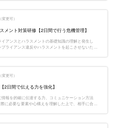
学習します。
間（変更可）
ラスメント対策研修【2日間で行う危機管理】
ライアンスとハラスメントの基礎知識の理解と発生し
ンプライアンス違反やハラスメントを起こさせないた
理解し、風通しのよい風土を作れるようにします。
間（変更可）
修【2日間で伝える力を強化】
に情報を的確に伝達する力、コミュニケーション方法
る際に必要な要素や心構えを理解した上で、相手に合
とが求められます。2日間で、伝える力の基本を磨
を行うためのスキルを習得する研修です。