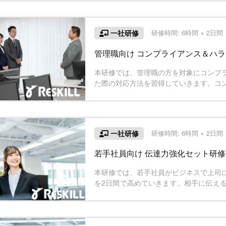
ブラリを利用した計算処理の方法までを
一社研修
研修時間: 6時間 × 2日
管理職向け コンプライアンス＆ハ
本研修では、管理職の方を対象にコンプ
た際の対応方法を習得していきます。コ
めに必要な対策・仕組みづくりの方法を
一社研修
研修時間: 6時間 × 2日
若手社員向け 伝達力強化セット研
本研修では、若手社員がビジネスで上司
を2日間で高めていきます。相手に伝え
わせたアプローチ方法で、報連相するこ
き、上司との適切なコミュニケーション