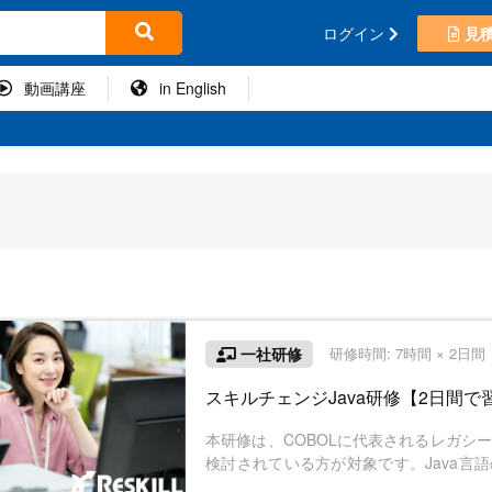
ログイン
見
動画講座
in English
一社研修
研修時間: 7時間 × 2日
スキルチェンジJava研修【2日間で
本研修は、COBOLに代表されるレガシ
検討されている方が対象です。Java言
中心に学びます。オブジェクト指向プロ