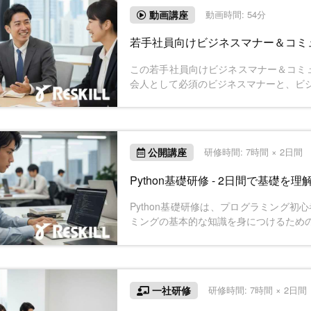
動画講座
動画時間: 54分
若手社員向けビジネスマナー＆コミ
この若手社員向けビジネスマナー＆コミ
会人として必須のビジネスマナーと、ビ
ルを身に付けます。あいさつ、身だしな
ルや効果的な「伝える」スキルを具体的
係を築き、あなたの行動が組織の評価に
公開講座
研修時間: 7時間 × 2日間
Python基礎研修 - 2日間で基礎を理
Python基礎研修は、プログラミング初
ミングの基本的な知識を身につけるため
式も取り入れ、学んだことをすぐに実践
用した計算処理の方法までを学習します
一社研修
研修時間: 7時間 × 2日