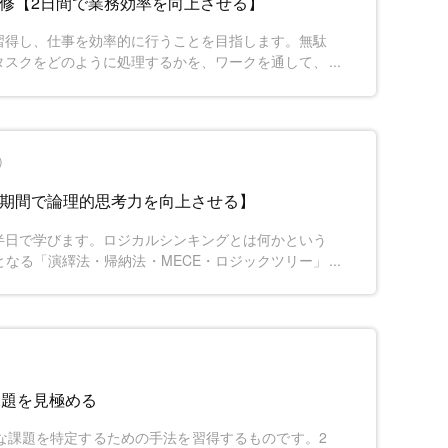
研修【2日間で業務効率を向上させる】
習得し、仕事を効率的に行うことを目指します。無駄
タスクをどのように処理するかを、ワークを通して、
理能力を向上させ、業務を効率的に進めるスキルを磨
）
短期間で論理的思考力を向上させる】
半日で学びます。ロジカルシンキングとは何かという
なる「演繹法・帰納法・MECE・ロジックツリー」
もスキルを磨いていきます。初級者～中級者まで短時
です。
課題を見極める
な課題を特定するための手法を習得するものです。2