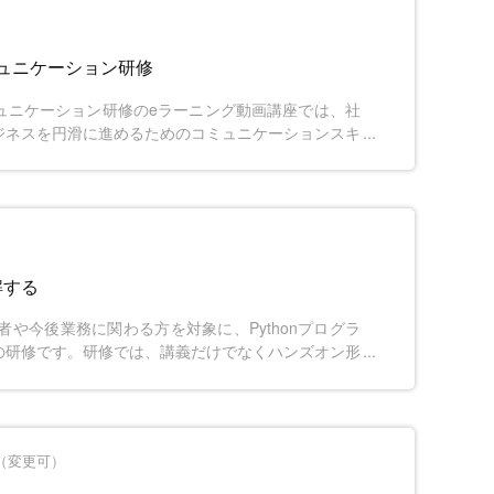
ュニケーション研修
ュニケーション研修のeラーニング動画講座では、社
ジネスを円滑に進めるためのコミュニケーションスキ
み、敬語の基本から、相手の意図を汲む「聴く」スキ
に学びます。年齢や価値観が異なる相手とも良好な関
直結するようなプロ意識を醸成できます。
解する
心者や今後業務に関わる方を対象に、Pythonプログラ
の研修です。研修では、講義だけでなくハンズオン形
的に活用することができます。また、ライブラリを使
間（変更可）