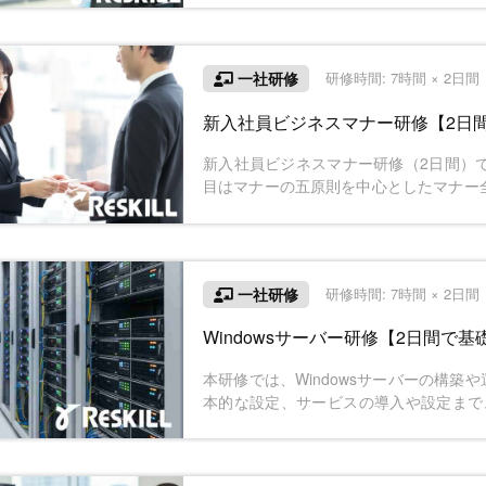
高いプログラムを作成することができま
一社研修
研修時間: 7時間 × 2日
新入社員ビジネスマナー研修【2日
新入社員ビジネスマナー研修（2日間）
目はマナーの五原則を中心としたマナー
マインド・心構えを習得します。2日間
して必要な考え方や振る舞い方を学ぶこ
一社研修
研修時間: 7時間 × 2日
Windowsサーバー研修【2日間で
本研修では、Windowsサーバーの構
本的な設定、サービスの導入や設定まで、
短期間で習得します。