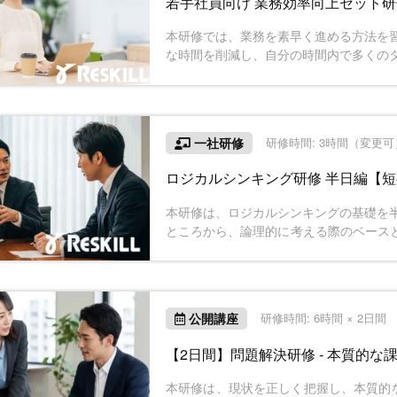
若手社員向け 業務効率向上セット
本研修では、業務を素早く進める方法を
な時間を削減し、自分の時間内で多くの
身につけていきます。2日間で、時間管
き、組織に貢献することを目指します。
一社研修
研修時間: 3時間（変更可
ロジカルシンキング研修 半日編【
本研修は、ロジカルシンキングの基礎を
ところから、論理的に考える際のベースと
について学び、論理的な伝え方について
間で基礎を固めることのできる研修内容
公開講座
研修時間: 6時間 × 2日間
【2日間】問題解決研修 - 本質的な
本研修は、現状を正しく把握し、本質的