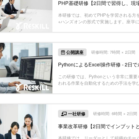
PHP基礎研修【2日間で習得し、現
本研修では、初めてPHPを学習される方
+ハンズオンの形式で実施します。座学
トプットすることで、知識として定着し
公開講座
研修時間: 7時間 × 2日間
PythonによるExcel操作研修 -
この研修では、Pythonという非常に重
われる作業を自動化するための手法を学
よう、基本から丁寧に説明し、演習を通
できます。Excelファイルの自動処理や
ことで手作業に比べて効率的な作業が可
一社研修
研修時間: 6時間 × 2日
事業改革研修【2日間でインプット
本研修では、リーダーとして組織やチー