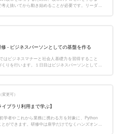
で考え抜いてから動き始めることが必要です。リーダ
を実際にワークを行いながら確認していきます。
修 - ビジネスパーソンとしての基盤を作る
ではビジネスマナーと社会人基礎力を習得すること
づくりを行います。１日目はビジネスパーソンとして
目は現場で活躍するためのビジネスマインドを習得し
違いを理解し、組織の一員として必要な考え方や振る
間（変更可）
らライブラリ利用まで学ぶ】
の初学者やこれから業務に携わる方を対象に、Python
ことができます。研修中は座学だけでなくハンズオン
にアウトプットすることで実践的な経験を積み、ライ