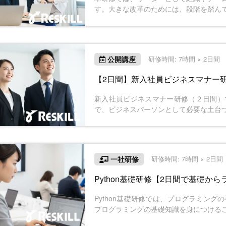
す。大きな改革のためには、段階を踏ん
ーとして、改革の方針を考えるステップ
公開講座
研修時間: 7時間 × 2日間
【2日間】新入社員ビジネスマナー研
新入社員ビジネスマナー研修（２日間）
で、ビジネスパーソンとして必要な土台
必須となる基本マナー全般を扱い、２日
ます。２日間を通して、社会人と学生の
舞い方を身に付けます。
一社研修
研修時間: 7時間 × 2日
Python基礎研修【2日間で基礎か
Python基礎研修では、プログラミング
プログラミングの基礎知識を身につける
も取り入れ、インプットしたことをすぐ