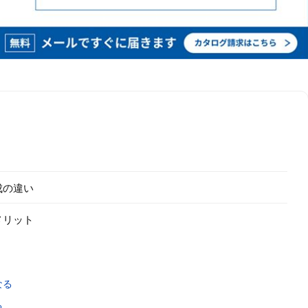
成の違い
メリット
なる
る