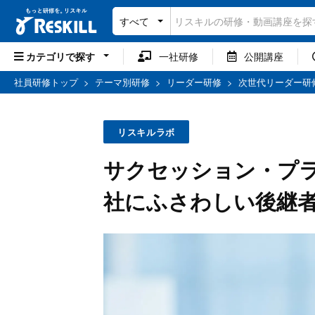
すべて
カテゴリで探す
一社研修
公開講座
社員研修トップ
>
テーマ別研修
>
リーダー研修
>
次世代リーダー研
リスキルラボ
サクセッション・プ
社にふさわしい後継