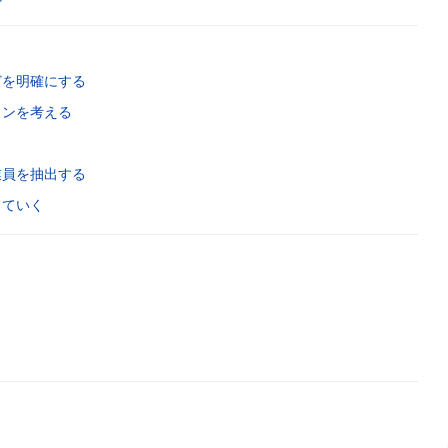
どを明確にする
ョンを考える
業員を抽出する
していく