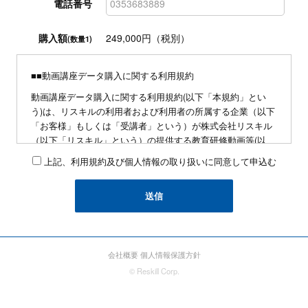
電話番号
購入額
249,000円（税別）
(数量1)
■■動画講座データ購入に関する利用規約
動画講座データ購入に関する利用規約(以下「本規約」とい
う)は、リスキルの利用者および利用者の所属する企業（以下
「お客様」もしくは「受講者」という）が株式会社リスキル
（以下「リスキル」という）の提供する教育研修動画等(以
下、リスキルが制作・販売・録画・配信等する教育研修に係
上記、利用規約及び個人情報の取り扱いに同意して申込む
る動画及びテキスト等を総称して「著作データ」という)を利
用するにあたり、お客様に遵守していただく事項を定めたも
のです。
■申込みに関して
・同業他社および研修講師の方の動画講座の導入、および自
社による研修プログラムの企画の為の情報収集を目的とした
会社概要
個人情報保護方針
動画講座の利用はお断りします。判明した場合、即時のサー
© Reskill Corp.
ビスの停止に加え、本サービスに関わる総額に対して3を乗じ
た額を支払うものとします
・与信判断の結果、反社会的勢力への対応方針などの事情に