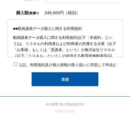
購入額
249,000円（税別）
(数量1)
■■動画講座データ購入に関する利用規約
動画講座データ購入に関する利用規約(以下「本規約」とい
う)は、リスキルの利用者および利用者の所属する企業（以下
「お客様」もしくは「受講者」という）が株式会社リスキル
（以下「リスキル」という）の提供する教育研修動画等(以
下、リスキルが制作・販売・録画・配信等する教育研修に係
上記、利用規約及び個人情報の取り扱いに同意して申込む
る動画及びテキスト等を総称して「著作データ」という)を利
用するにあたり、お客様に遵守していただく事項を定めたも
のです。
■申込みに関して
・同業他社および研修講師の方の動画講座の導入、および自
社による研修プログラムの企画の為の情報収集を目的とした
会社概要
個人情報保護方針
動画講座の利用はお断りします。判明した場合、即時のサー
© Reskill Corp.
ビスの停止に加え、本サービスに関わる総額に対して3を乗じ
た額を支払うものとします
・与信判断の結果、反社会的勢力への対応方針などの事情に