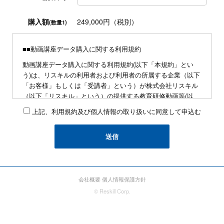
購入額
249,000円（税別）
(数量1)
■■動画講座データ購入に関する利用規約
動画講座データ購入に関する利用規約(以下「本規約」とい
う)は、リスキルの利用者および利用者の所属する企業（以下
「お客様」もしくは「受講者」という）が株式会社リスキル
（以下「リスキル」という）の提供する教育研修動画等(以
下、リスキルが制作・販売・録画・配信等する教育研修に係
上記、利用規約及び個人情報の取り扱いに同意して申込む
る動画及びテキスト等を総称して「著作データ」という)を利
用するにあたり、お客様に遵守していただく事項を定めたも
のです。
■申込みに関して
・同業他社および研修講師の方の動画講座の導入、および自
社による研修プログラムの企画の為の情報収集を目的とした
会社概要
個人情報保護方針
動画講座の利用はお断りします。判明した場合、即時のサー
© Reskill Corp.
ビスの停止に加え、本サービスに関わる総額に対して3を乗じ
た額を支払うものとします
・与信判断の結果、反社会的勢力への対応方針などの事情に