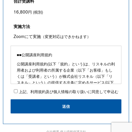
合計受講料
16,800
円 (税別)
実施方法
Zoomにて実施
（変更対応はできかねます）
■■公開講座利用規約
公開講座利用規約(以下「規約」という)は、リスキルの利
用者および利用者の所属する企業（以下「お客様」もし
くは「受講者」という）が株式会社リスキル（以下「リ
スキル」という）の提供する次条に定めるサービス(以下
「公開講座」という)を利用するにあたり、お客様に遵守
上記、利用規約及び個人情報の取り扱いに同意して申込む
していただく事項を定めたものです。
■公開講座お申込みにあたって
・最少催行人数を満たさないなど合理的な事由がある場
合は、お客様に通知のうえ、その開催を中止できるもの
とします
・前項の場合、リスキルは、支払い済みの受講料がある
会社概要
個人情報保護方針