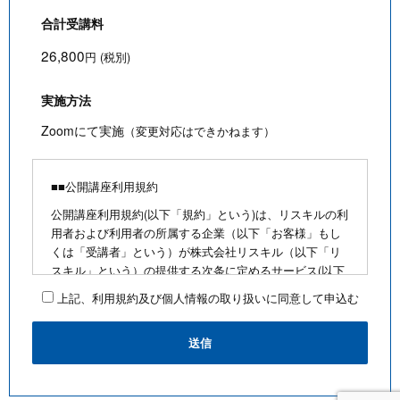
合計受講料
26,800
円 (税別)
実施方法
Zoomにて実施
（変更対応はできかねます）
■■公開講座利用規約
公開講座利用規約(以下「規約」という)は、リスキルの利
用者および利用者の所属する企業（以下「お客様」もし
くは「受講者」という）が株式会社リスキル（以下「リ
スキル」という）の提供する次条に定めるサービス(以下
「公開講座」という)を利用するにあたり、お客様に遵守
上記、利用規約及び個人情報の取り扱いに同意して申込む
していただく事項を定めたものです。
■公開講座お申込みにあたって
・最少催行人数を満たさないなど合理的な事由がある場
合は、お客様に通知のうえ、その開催を中止できるもの
とします