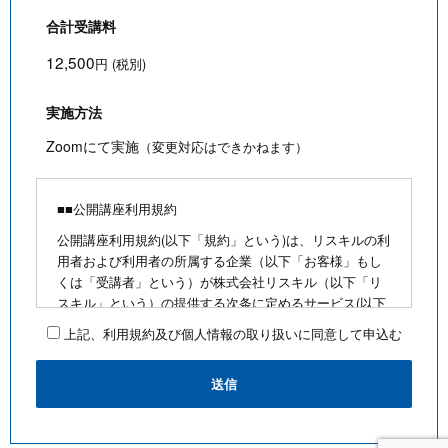
合計受講料
12,500
円 (税別)
実施方法
Zoomにて実施
（変更対応はできかねます）
■■公開講座利用規約
公開講座利用規約(以下「規約」という)は、リスキルの利
用者および利用者の所属する企業（以下「お客様」もし
くは「受講者」という）が株式会社リスキル（以下「リ
スキル」という）の提供する次条に定めるサービス(以下
「公開講座」という)を利用するにあたり、お客様に遵守
上記、利用規約及び個人情報の取り扱いに同意して申込む
していただく事項を定めたものです。
■公開講座お申込みにあたって
・最少催行人数を満たさないなど合理的な事由がある場
合は、お客様に通知のうえ、その開催を中止できるもの
とします