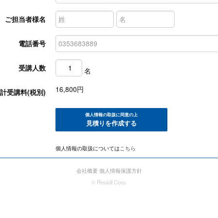
ご担当者様名
電話番号
受講人数
名
16,800
円
計受講料(税別)
個人情報の取扱に同意の上
見積りを作成する
個人情報の取扱については
こちら
会社概要
個人情報保護方針
© Reskill Corp.