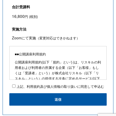
合計受講料
16,800
円 (税別)
実施方法
Zoomにて実施
（変更対応はできかねます）
■■公開講座利用規約
公開講座利用規約(以下「規約」という)は、リスキルの利
用者および利用者の所属する企業（以下「お客様」もし
くは「受講者」という）が株式会社リスキル（以下「リ
スキル」という）の提供する次条に定めるサービス(以下
「公開講座」という)を利用するにあたり、お客様に遵守
上記、利用規約及び個人情報の取り扱いに同意して申込む
していただく事項を定めたものです。
■公開講座お申込みにあたって
・最少催行人数を満たさないなど合理的な事由がある場
合は、お客様に通知のうえ、その開催を中止できるもの
とします