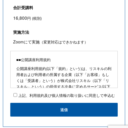
合計受講料
16,800
円 (税別)
実施方法
Zoomにて実施
（変更対応はできかねます）
■■公開講座利用規約
公開講座利用規約(以下「規約」という)は、リスキルの利
用者および利用者の所属する企業（以下「お客様」もし
くは「受講者」という）が株式会社リスキル（以下「リ
スキル」という）の提供する次条に定めるサービス(以下
「公開講座」という)を利用するにあたり、お客様に遵守
上記、利用規約及び個人情報の取り扱いに同意して申込む
していただく事項を定めたものです。
■公開講座お申込みにあたって
・最少催行人数を満たさないなど合理的な事由がある場
合は、お客様に通知のうえ、その開催を中止できるもの
とします