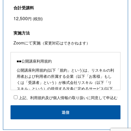
合計受講料
12,500
円 (税別)
実施方法
Zoomにて実施
（変更対応はできかねます）
■■公開講座利用規約
公開講座利用規約(以下「規約」という)は、リスキルの利
用者および利用者の所属する企業（以下「お客様」もし
くは「受講者」という）が株式会社リスキル（以下「リ
スキル」という）の提供する次条に定めるサービス(以下
「公開講座」という)を利用するにあたり、お客様に遵守
上記、利用規約及び個人情報の取り扱いに同意して申込む
していただく事項を定めたものです。
■公開講座お申込みにあたって
・最少催行人数を満たさないなど合理的な事由がある場
合は、お客様に通知のうえ、その開催を中止できるもの
とします