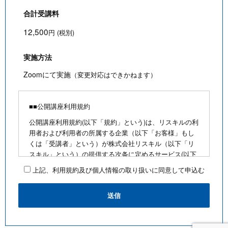
合計受講料
12,500
円 (税別)
実施方法
Zoomにて実施
（変更対応はできかねます）
■■公開講座利用規約
公開講座利用規約(以下「規約」という)は、リスキルの利
用者および利用者の所属する企業（以下「お客様」もし
くは「受講者」という）が株式会社リスキル（以下「リ
スキル」という）の提供する次条に定めるサービス(以下
「公開講座」という)を利用するにあたり、お客様に遵守
上記、利用規約及び個人情報の取り扱いに同意して申込む
していただく事項を定めたものです。
■公開講座お申込みにあたって
・最少催行人数を満たさないなど合理的な事由がある場
合は、お客様に通知のうえ、その開催を中止できるもの
とします