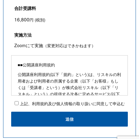
合計受講料
16,800
円 (税別)
実施方法
Zoomにて実施
（変更対応はできかねます）
■■公開講座利用規約
公開講座利用規約(以下「規約」という)は、リスキルの利
用者および利用者の所属する企業（以下「お客様」もし
くは「受講者」という）が株式会社リスキル（以下「リ
スキル」という）の提供する次条に定めるサービス(以下
「公開講座」という)を利用するにあたり、お客様に遵守
上記、利用規約及び個人情報の取り扱いに同意して申込む
していただく事項を定めたものです。
■公開講座お申込みにあたって
・最少催行人数を満たさないなど合理的な事由がある場
合は、お客様に通知のうえ、その開催を中止できるもの
とします