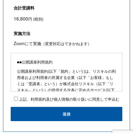
合計受講料
16,800
円 (税別)
実施方法
Zoomにて実施
（変更対応はできかねます）
■■公開講座利用規約
公開講座利用規約(以下「規約」という)は、リスキルの利
用者および利用者の所属する企業（以下「お客様」もし
くは「受講者」という）が株式会社リスキル（以下「リ
スキル」という）の提供する次条に定めるサービス(以下
「公開講座」という)を利用するにあたり、お客様に遵守
上記、利用規約及び個人情報の取り扱いに同意して申込む
していただく事項を定めたものです。
■公開講座お申込みにあたって
・最少催行人数を満たさないなど合理的な事由がある場
合は、お客様に通知のうえ、その開催を中止できるもの
とします