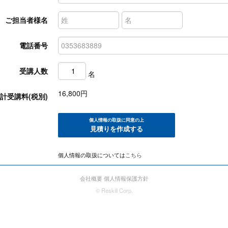
ご担当者様名
電話番号
受講人数
名
16,800
円
計受講料(税別)
個人情報の取扱に同意の上
見積りを作成する
個人情報の取扱については
こちら
会社概要
個人情報保護方針
© Reskill Corp.