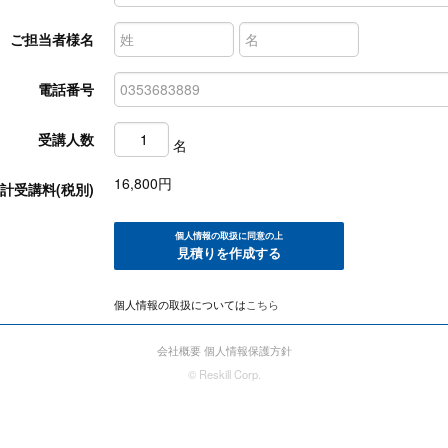
ご担当者様名
電話番号
受講人数
名
16,800
円
計受講料(税別)
個人情報の取扱に同意の上
見積りを作成する
個人情報の取扱については
こちら
会社概要
個人情報保護方針
© Reskill Corp.