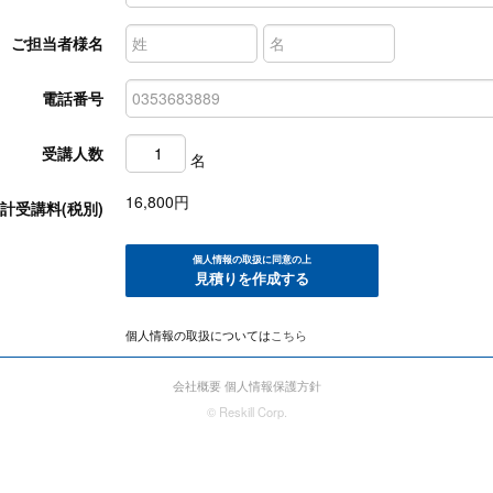
ご担当者様名
電話番号
受講人数
名
16,800
円
計受講料(税別)
個人情報の取扱に同意の上
見積りを作成する
個人情報の取扱については
こちら
会社概要
個人情報保護方針
© Reskill Corp.