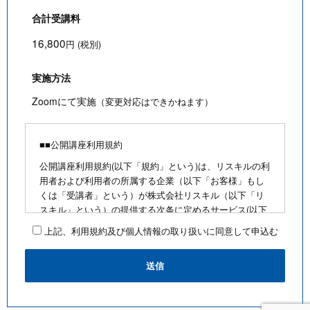
合計受講料
16,800
円 (税別)
実施方法
Zoomにて実施
（変更対応はできかねます）
■■公開講座利用規約
公開講座利用規約(以下「規約」という)は、リスキルの利
用者および利用者の所属する企業（以下「お客様」もし
くは「受講者」という）が株式会社リスキル（以下「リ
スキル」という）の提供する次条に定めるサービス(以下
「公開講座」という)を利用するにあたり、お客様に遵守
上記、利用規約及び個人情報の取り扱いに同意して申込む
していただく事項を定めたものです。
■公開講座お申込みにあたって
・最少催行人数を満たさないなど合理的な事由がある場
合は、お客様に通知のうえ、その開催を中止できるもの
とします