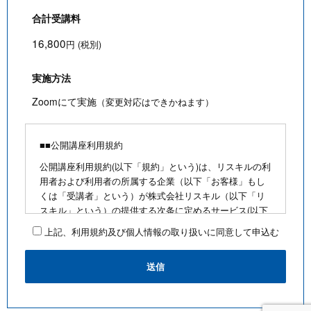
合計受講料
16,800
円 (税別)
実施方法
Zoomにて実施
（変更対応はできかねます）
■■公開講座利用規約
公開講座利用規約(以下「規約」という)は、リスキルの利
用者および利用者の所属する企業（以下「お客様」もし
くは「受講者」という）が株式会社リスキル（以下「リ
スキル」という）の提供する次条に定めるサービス(以下
「公開講座」という)を利用するにあたり、お客様に遵守
上記、利用規約及び個人情報の取り扱いに同意して申込む
していただく事項を定めたものです。
■公開講座お申込みにあたって
・最少催行人数を満たさないなど合理的な事由がある場
合は、お客様に通知のうえ、その開催を中止できるもの
とします