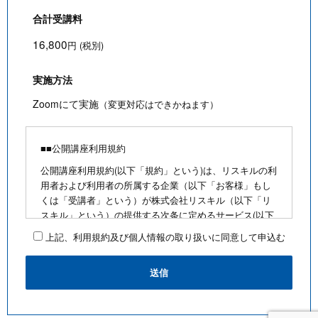
合計受講料
16,800
円 (税別)
実施方法
Zoomにて実施
（変更対応はできかねます）
■■公開講座利用規約
公開講座利用規約(以下「規約」という)は、リスキルの利
用者および利用者の所属する企業（以下「お客様」もし
くは「受講者」という）が株式会社リスキル（以下「リ
スキル」という）の提供する次条に定めるサービス(以下
「公開講座」という)を利用するにあたり、お客様に遵守
上記、利用規約及び個人情報の取り扱いに同意して申込む
していただく事項を定めたものです。
■公開講座お申込みにあたって
・最少催行人数を満たさないなど合理的な事由がある場
合は、お客様に通知のうえ、その開催を中止できるもの
とします