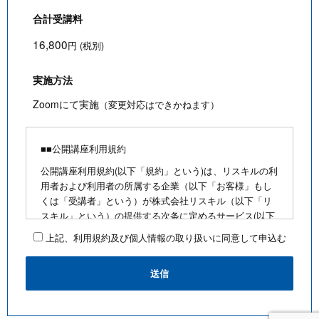
合計受講料
16,800
円 (税別)
実施方法
Zoomにて実施
（変更対応はできかねます）
■■公開講座利用規約
公開講座利用規約(以下「規約」という)は、リスキルの利
用者および利用者の所属する企業（以下「お客様」もし
くは「受講者」という）が株式会社リスキル（以下「リ
スキル」という）の提供する次条に定めるサービス(以下
「公開講座」という)を利用するにあたり、お客様に遵守
上記、利用規約及び個人情報の取り扱いに同意して申込む
していただく事項を定めたものです。
■公開講座お申込みにあたって
・最少催行人数を満たさないなど合理的な事由がある場
合は、お客様に通知のうえ、その開催を中止できるもの
とします