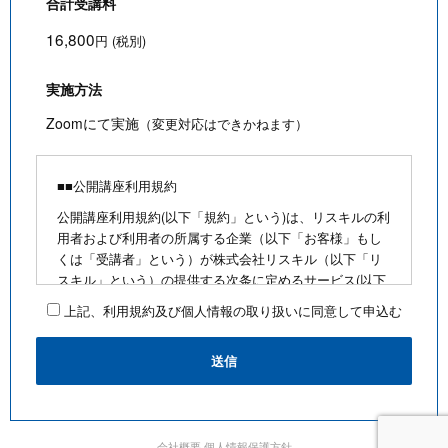
合計受講料
16,800
円 (税別)
実施方法
Zoomにて実施
（変更対応はできかねます）
■■公開講座利用規約
公開講座利用規約(以下「規約」という)は、リスキルの利
用者および利用者の所属する企業（以下「お客様」もし
くは「受講者」という）が株式会社リスキル（以下「リ
スキル」という）の提供する次条に定めるサービス(以下
「公開講座」という)を利用するにあたり、お客様に遵守
上記、利用規約及び個人情報の取り扱いに同意して申込む
していただく事項を定めたものです。
■公開講座お申込みにあたって
・最少催行人数を満たさないなど合理的な事由がある場
合は、お客様に通知のうえ、その開催を中止できるもの
とします
・前項の場合、リスキルは、支払い済みの受講料がある
会社概要
個人情報保護方針