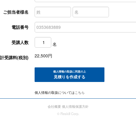
ご担当者様名
電話番号
受講人数
名
22,500
円
計受講料(税別)
個人情報の取扱に同意の上
見積りを作成する
個人情報の取扱については
こちら
会社概要
個人情報保護方針
© Reskill Corp.