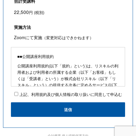
合計受講料
22,500
円 (税別)
実施方法
Zoomにて実施
（変更対応はできかねます）
■■公開講座利用規約
公開講座利用規約(以下「規約」という)は、リスキルの利
用者および利用者の所属する企業（以下「お客様」もし
くは「受講者」という）が株式会社リスキル（以下「リ
スキル」という）の提供する次条に定めるサービス(以下
「公開講座」という)を利用するにあたり、お客様に遵守
上記、利用規約及び個人情報の取り扱いに同意して申込む
していただく事項を定めたものです。
■公開講座お申込みにあたって
・最少催行人数を満たさないなど合理的な事由がある場
合は、お客様に通知のうえ、その開催を中止できるもの
とします
・前項の場合、リスキルは、支払い済みの受講料がある
会社概要
個人情報保護方針