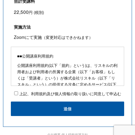
合計受講料
22,500
円 (税別)
実施方法
Zoomにて実施
（変更対応はできかねます）
■■公開講座利用規約
公開講座利用規約(以下「規約」という)は、リスキルの利
用者および利用者の所属する企業（以下「お客様」もし
くは「受講者」という）が株式会社リスキル（以下「リ
スキル」という）の提供する次条に定めるサービス(以下
「公開講座」という)を利用するにあたり、お客様に遵守
上記、利用規約及び個人情報の取り扱いに同意して申込む
していただく事項を定めたものです。
■公開講座お申込みにあたって
・最少催行人数を満たさないなど合理的な事由がある場
合は、お客様に通知のうえ、その開催を中止できるもの
とします
・前項の場合、リスキルは、支払い済みの受講料がある
会社概要
個人情報保護方針