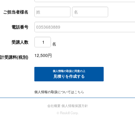
ご担当者様名
電話番号
受講人数
名
12,500
円
計受講料(税別)
個人情報の取扱に同意の上
見積りを作成する
個人情報の取扱については
こちら
会社概要
個人情報保護方針
© Reskill Corp.