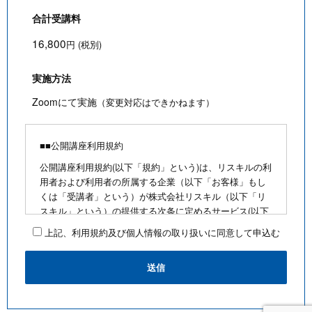
合計受講料
16,800
円 (税別)
実施方法
Zoomにて実施
（変更対応はできかねます）
■■公開講座利用規約
公開講座利用規約(以下「規約」という)は、リスキルの利
用者および利用者の所属する企業（以下「お客様」もし
くは「受講者」という）が株式会社リスキル（以下「リ
スキル」という）の提供する次条に定めるサービス(以下
「公開講座」という)を利用するにあたり、お客様に遵守
上記、利用規約及び個人情報の取り扱いに同意して申込む
していただく事項を定めたものです。
■公開講座お申込みにあたって
・最少催行人数を満たさないなど合理的な事由がある場
合は、お客様に通知のうえ、その開催を中止できるもの
とします