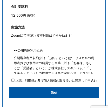
合計受講料
12,500
円 (税別)
実施方法
Zoomにて実施
（変更対応はできかねます）
■■公開講座利用規約
公開講座利用規約(以下「規約」という)は、リスキルの利
用者および利用者の所属する企業（以下「お客様」もし
くは「受講者」という）が株式会社リスキル（以下「リ
スキル」という）の提供する次条に定めるサービス(以下
「公開講座」という)を利用するにあたり、お客様に遵守
上記、利用規約及び個人情報の取り扱いに同意して申込む
していただく事項を定めたものです。
■公開講座お申込みにあたって
・最少催行人数を満たさないなど合理的な事由がある場
合は、お客様に通知のうえ、その開催を中止できるもの
とします