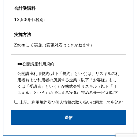
合計受講料
12,500
円 (税別)
実施方法
Zoomにて実施
（変更対応はできかねます）
■■公開講座利用規約
公開講座利用規約(以下「規約」という)は、リスキルの利
用者および利用者の所属する企業（以下「お客様」もし
くは「受講者」という）が株式会社リスキル（以下「リ
スキル」という）の提供する次条に定めるサービス(以下
「公開講座」という)を利用するにあたり、お客様に遵守
上記、利用規約及び個人情報の取り扱いに同意して申込む
していただく事項を定めたものです。
■公開講座お申込みにあたって
・最少催行人数を満たさないなど合理的な事由がある場
合は、お客様に通知のうえ、その開催を中止できるもの
とします