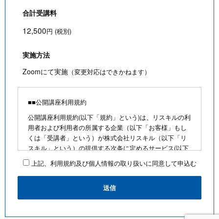
合計受講料
12,500
円 (税別)
実施方法
Zoomにて実施
（変更対応はできかねます）
■■公開講座利用規約
公開講座利用規約(以下「規約」という)は、リスキルの利
用者および利用者の所属する企業（以下「お客様」もし
くは「受講者」という）が株式会社リスキル（以下「リ
スキル」という）の提供する次条に定めるサービス(以下
「公開講座」という)を利用するにあたり、お客様に遵守
上記、利用規約及び個人情報の取り扱いに同意して申込む
していただく事項を定めたものです。
■公開講座お申込みにあたって
・最少催行人数を満たさないなど合理的な事由がある場
合は、お客様に通知のうえ、その開催を中止できるもの
とします