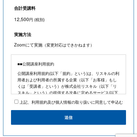
合計受講料
12,500
円 (税別)
実施方法
Zoomにて実施
（変更対応はできかねます）
■■公開講座利用規約
公開講座利用規約(以下「規約」という)は、リスキルの利
用者および利用者の所属する企業（以下「お客様」もし
くは「受講者」という）が株式会社リスキル（以下「リ
スキル」という）の提供する次条に定めるサービス(以下
「公開講座」という)を利用するにあたり、お客様に遵守
上記、利用規約及び個人情報の取り扱いに同意して申込む
していただく事項を定めたものです。
■公開講座お申込みにあたって
・最少催行人数を満たさないなど合理的な事由がある場
合は、お客様に通知のうえ、その開催を中止できるもの
とします