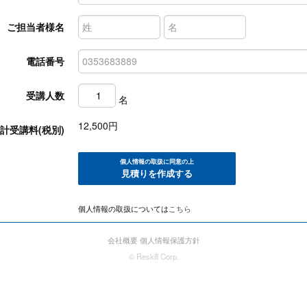
ご担当者様名
電話番号
受講人数
名
12,500
円
計受講料(税別)
個人情報の取扱に同意の上
見積りを作成する
個人情報の取扱については
こちら
会社概要
個人情報保護方針
© Reskill Corp.