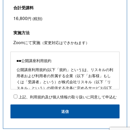
合計受講料
16,800
円 (税別)
実施方法
Zoomにて実施
（変更対応はできかねます）
■■公開講座利用規約
公開講座利用規約(以下「規約」という)は、リスキルの利
用者および利用者の所属する企業（以下「お客様」もし
くは「受講者」という）が株式会社リスキル（以下「リ
スキル」という）の提供する次条に定めるサービス(以下
「公開講座」という)を利用するにあたり、お客様に遵守
上記、利用規約及び個人情報の取り扱いに同意して申込む
していただく事項を定めたものです。
■公開講座お申込みにあたって
・最少催行人数を満たさないなど合理的な事由がある場
合は、お客様に通知のうえ、その開催を中止できるもの
とします