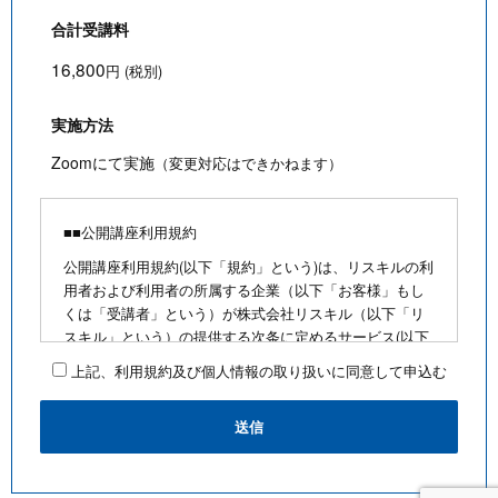
合計受講料
16,800
円 (税別)
実施方法
Zoomにて実施
（変更対応はできかねます）
■■公開講座利用規約
公開講座利用規約(以下「規約」という)は、リスキルの利
用者および利用者の所属する企業（以下「お客様」もし
くは「受講者」という）が株式会社リスキル（以下「リ
スキル」という）の提供する次条に定めるサービス(以下
「公開講座」という)を利用するにあたり、お客様に遵守
上記、利用規約及び個人情報の取り扱いに同意して申込む
していただく事項を定めたものです。
■公開講座お申込みにあたって
・最少催行人数を満たさないなど合理的な事由がある場
合は、お客様に通知のうえ、その開催を中止できるもの
とします