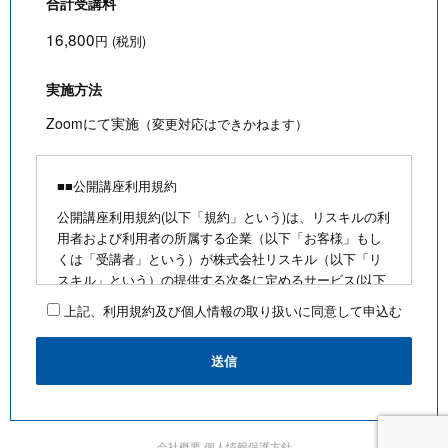
合計受講料
16,800
円 (税別)
実施方法
Zoomにて実施
（変更対応はできかねます）
■■公開講座利用規約
公開講座利用規約(以下「規約」という)は、リスキルの利
用者および利用者の所属する企業（以下「お客様」もし
くは「受講者」という）が株式会社リスキル（以下「リ
スキル」という）の提供する次条に定めるサービス(以下
「公開講座」という)を利用するにあたり、お客様に遵守
上記、利用規約及び個人情報の取り扱いに同意して申込む
していただく事項を定めたものです。
■公開講座お申込みにあたって
・最少催行人数を満たさないなど合理的な事由がある場
合は、お客様に通知のうえ、その開催を中止できるもの
とします
・前項の場合、リスキルは、支払い済みの受講料がある
会社概要
個人情報保護方針