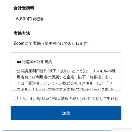
合計受講料
16,800
円 (税別)
実施方法
Zoomにて実施
（変更対応はできかねます）
■■公開講座利用規約
公開講座利用規約(以下「規約」という)は、リスキルの利
用者および利用者の所属する企業（以下「お客様」もし
くは「受講者」という）が株式会社リスキル（以下「リ
スキル」という）の提供する次条に定めるサービス(以下
「公開講座」という)を利用するにあたり、お客様に遵守
上記、利用規約及び個人情報の取り扱いに同意して申込む
していただく事項を定めたものです。
■公開講座お申込みにあたって
・最少催行人数を満たさないなど合理的な事由がある場
合は、お客様に通知のうえ、その開催を中止できるもの
とします