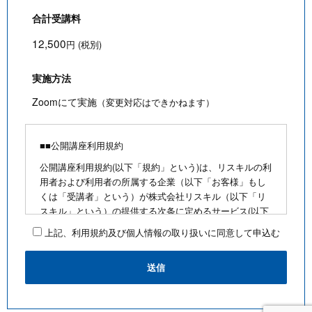
合計受講料
12,500
円 (税別)
実施方法
Zoomにて実施
（変更対応はできかねます）
■■公開講座利用規約
公開講座利用規約(以下「規約」という)は、リスキルの利
用者および利用者の所属する企業（以下「お客様」もし
くは「受講者」という）が株式会社リスキル（以下「リ
スキル」という）の提供する次条に定めるサービス(以下
「公開講座」という)を利用するにあたり、お客様に遵守
上記、利用規約及び個人情報の取り扱いに同意して申込む
していただく事項を定めたものです。
■公開講座お申込みにあたって
・最少催行人数を満たさないなど合理的な事由がある場
合は、お客様に通知のうえ、その開催を中止できるもの
とします