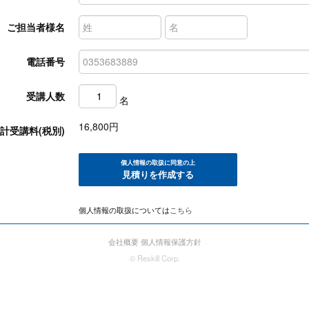
ご担当者様名
電話番号
受講人数
名
16,800
円
計受講料(税別)
個人情報の取扱に同意の上
見積りを作成する
個人情報の取扱については
こちら
会社概要
個人情報保護方針
© Reskill Corp.