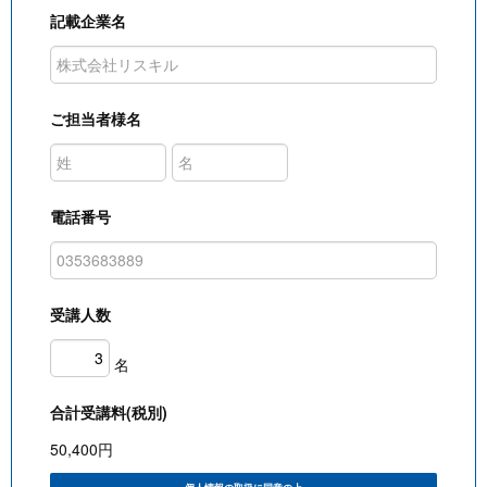
記載企業名
ご担当者様名
電話番号
受講人数
名
合計受講料(税別)
50,400
円