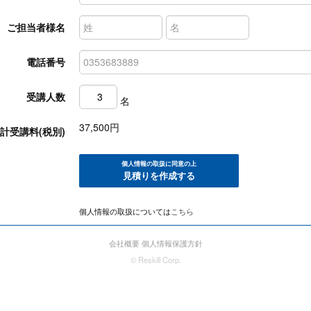
ご担当者様名
電話番号
受講人数
名
37,500
円
計受講料(税別)
個人情報の取扱に同意の上
見積りを作成する
個人情報の取扱については
こちら
会社概要
個人情報保護方針
© Reskill Corp.