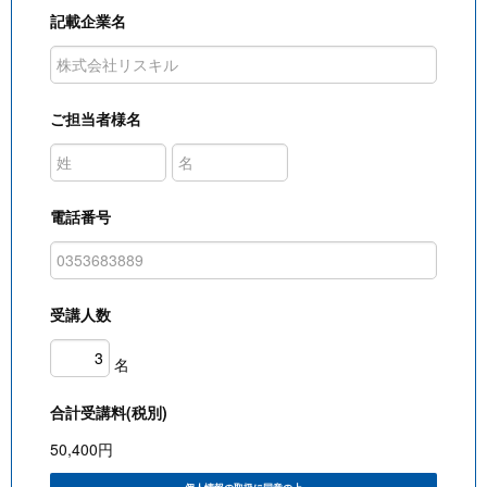
記載企業名
ご担当者様名
電話番号
受講人数
名
合計受講料(税別)
50,400
円