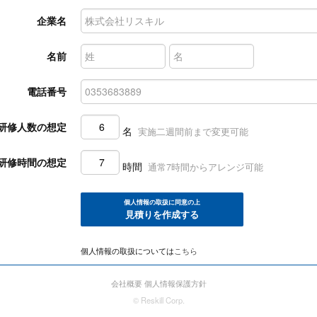
企業名
名前
電話番号
研修人数の想定
名
実施二週間前まで変更可能
研修時間の想定
時間
通常7時間からアレンジ可能
個人情報の取扱に同意の上
見積りを作成する
個人情報の取扱については
こちら
会社概要
個人情報保護方針
© Reskill Corp.