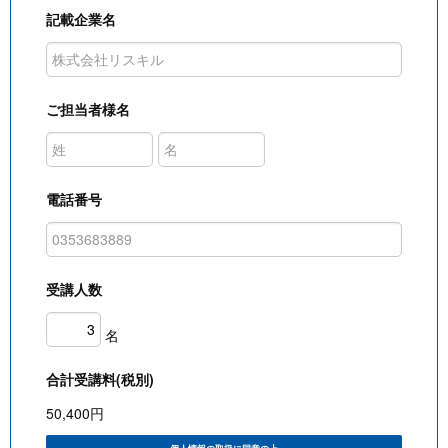
記載企業名
ご担当者様名
電話番号
受講人数
名
合計受講料(税別)
50,400
円