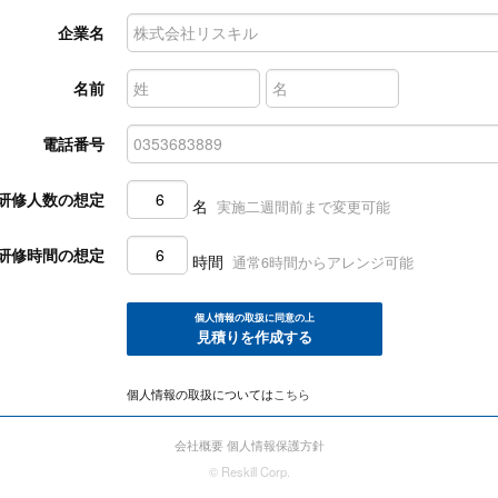
企業名
名前
電話番号
研修人数の想定
名
実施二週間前まで変更可能
研修時間の想定
時間
通常6時間からアレンジ可能
個人情報の取扱に同意の上
見積りを作成する
個人情報の取扱については
こちら
会社概要
個人情報保護方針
© Reskill Corp.