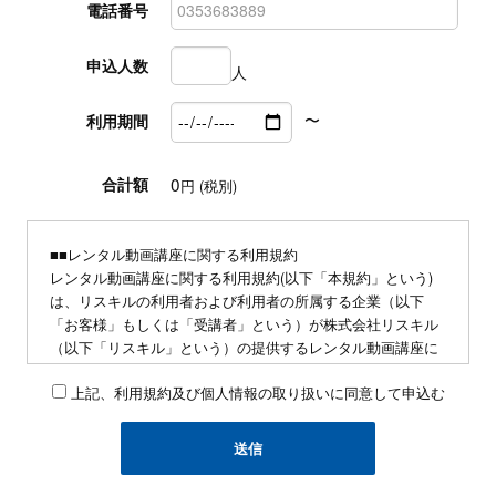
電話番号
申込人数
人
〜
利用期間
0
合計額
円 (税別)
■■レンタル動画講座に関する利用規約
レンタル動画講座に関する利用規約(以下「本規約」という)
は、リスキルの利用者および利用者の所属する企業（以下
「お客様」もしくは「受講者」という）が株式会社リスキル
（以下「リスキル」という）の提供するレンタル動画講座に
関連する動画教材・テキスト等を利用するにあたり、お客様
上記、利用規約及び個人情報の取り扱いに同意して申込む
に遵守していただく事項を定めたものです。
■申込みに関して
・同業他社および研修講師の方の動画講座の導入、および自
社による研修プログラムの企画の為の情報収集を目的とした