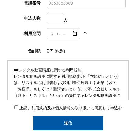
電話番号
申込人数
人
〜
利用期間
0
合計額
円 (税別)
■■レンタル動画講座に関する利用規約
レンタル動画講座に関する利用規約(以下「本規約」という)
は、リスキルの利用者および利用者の所属する企業（以下
「お客様」もしくは「受講者」という）が株式会社リスキル
（以下「リスキル」という）の提供するレンタル動画講座に
関連する動画教材・テキスト等を利用するにあたり、お客様
上記、利用規約及び個人情報の取り扱いに同意して申込む
に遵守していただく事項を定めたものです。
■申込みに関して
・同業他社および研修講師の方の動画講座の導入、および自
社による研修プログラムの企画の為の情報収集を目的とした